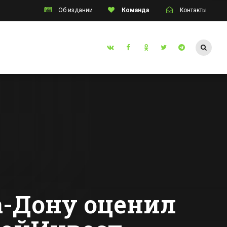
Об издании
Команда
Контакты
Таганрог
Сулине
В Таганроге на
ный
неделю закроют
е
центральную
на
улицу из-за
Все новости Таганрога
домах
съемок фильма
но
а-Дону оценил