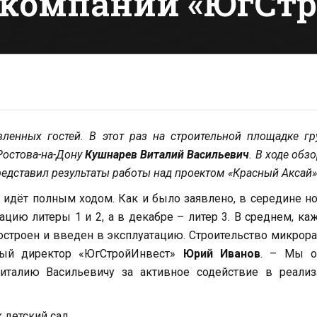
 компаний «ЮгСт
вленных гостей. В этот раз на строительной площадке г
Ростова-на-Дону
Кушнарев Виталий Васильевич
. В ходе обз
едставил результаты работы над проектом «Красный Аксай»
 идёт полным ходом. Как и было заявлено, в середине н
ацию литеры 1 и 2, а в декабре – литер 3. В среднем, к
построен и введен в эксплуатацию. Строительство микрор
ьный директор «ЮгСтройИнвест»
Юрий Иванов
. – Мы о
италию Васильевичу за активное содействие в реализ
детский сад.