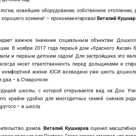
логии, новейшее оборудование, собственное отопление,
к у хорошего хозяина! — прокомментировал
Виталий Кушнар
ридает важное значение социальным объектам. Дошкол
ции. В ноябре 2017 года первый дом «Красного Аксая» 
вом и первым детским садом! Для застройщика это явл
сегда несет ответственность перед дольщиками и стар
ля комфортной жизни. ЮСИ возведено уже шесть дошкол
 два – в Ставрополе.
удущей школы, с которой открывается вид на Дон. Уче
что крайне удобно для многодетных семей: сначала род
другого – в школу.
оительство домов.
Виталий Кушнарев
оценил масштабнос