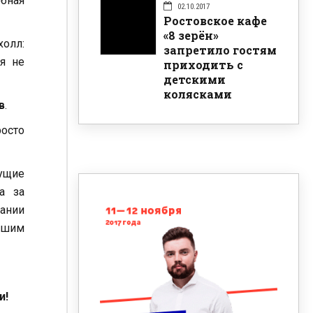
обная
02.10.2017
Ростовское кафе
«8 зерён»
холл:
запретило гостям
я не
приходить с
детскими
колясками
в
.
росто
дущие
а за
ании
ашим
и!