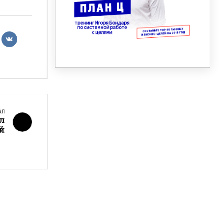
АЛ
л
ой