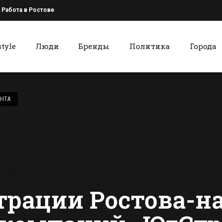
Работа в Ростове
style
Люди
Бренды
Политика
Города
к
Красный Сулин
Накануне Дня
В Красном 
города в Батайске
отопитель
ЕНТА
откроют два
сезон еще н
промышленных
начался, а 
сти Батайска
Все новости Красного Сулина
предприятия
улице и в 
уже холод
трации Ростова-н