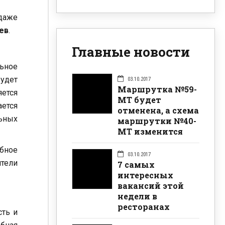
 даже
ев
.
Главные новости
ьное
будет
03.10.2017
Маршрутка №59-
яется
МТ будет
ается
отменена, а схема
ьных
маршрутки №40-
МТ изменится
бное
03.10.2017
ители
7 самых
интересных
вакансий этой
недели в
ресторанах
ть и