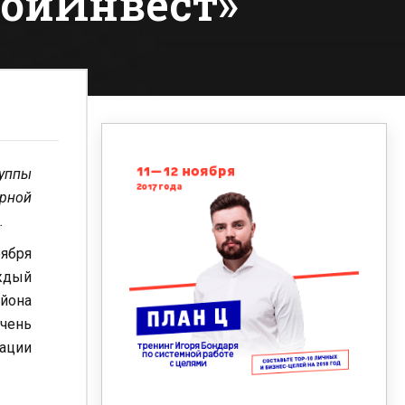
ройИнвест»
руппы
орной
.
оября
аждый
айона
чень
ации