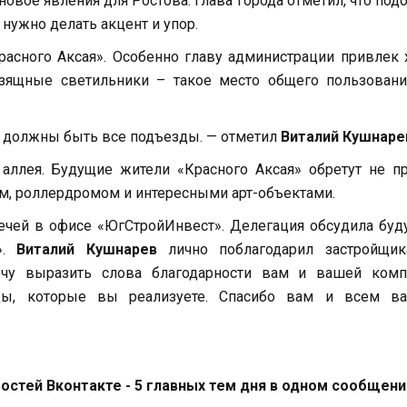
овое явления для Ростова. Глава города отметил, что под
 нужно делать акцент и упор.
расного Аксая». Особенно главу администрации привлек 
изящные светильники – такое место общего пользовани
и должны быть все подъезды. — отметил
Виталий Кушнаре
аллея. Будущие жители «Красного Аксая» обретут не п
ом, роллердромом и интересными арт-объектами.
ечей в офисе «ЮгСтройИнвест». Делегация обсудила бу
».
Виталий Кушнарев
лично поблагодарил застройщик
очу выразить слова благодарности вам и вашей комп
ды, которые вы реализуете. Спасибо вам и всем в
стей Вконтакте - 5 главных тем дня в одном сообщени