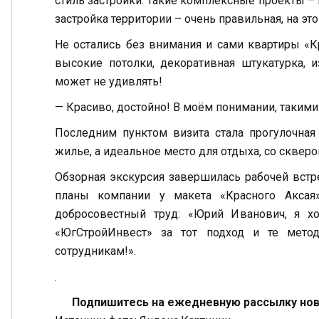
стиль застройки. Такие комплексные проекты – н
застройка территории – очень правильная, на это
Не остались без внимания и сами квартиры «К
высокие потолки, декоративная штукатурка, 
может не удивлять!
— Красиво, достойно! В моём понимании, таким
Последним пунктом визита стала прогулочная 
жилье, а идеальное место для отдыха, со сквер
Обзорная экскурсия завершилась рабочей встр
планы компании у макета «Красного Аксая
добросовестный труд: «Юрий Иванович, я х
«ЮгСтройИнвест» за тот подход и те мето
сотрудникам!».
Подпишитесь на ежедневную рассылку ново