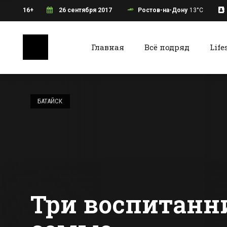
16+
26 сентября 2017
Ростов-на-Дону
13°C
Главная
Всё подряд
Life
Ростов-на-Дону
Батайс
Для поддержки
малого бизнеса в
БАТАЙСК
Ростове создадут
лизинговую
Все новости Ростова-на-Дону
Все ново
компанию
Три воспитанни