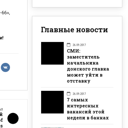
-66»,
Главные новости
и!
26.09.2017
СМИ:
заместитель
начальника
донского главка
может уйти в
отставку
26.09.2017
7 самых
интересных
АЛ
вакансий этой
ий
недели в банках
of
ts