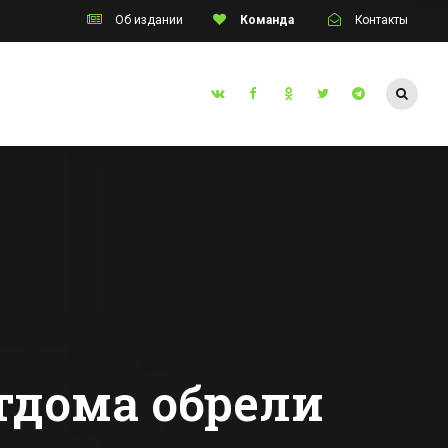
Об издании
Команда
Контакты
Таганрог
инский
На
д
благоустройство
»
Таганрога
татус
направят более 25
Все новости Таганрога
млн руб
тдома обрели