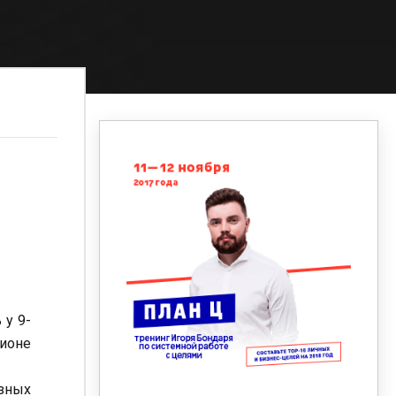
 у 9-
гионе
азных