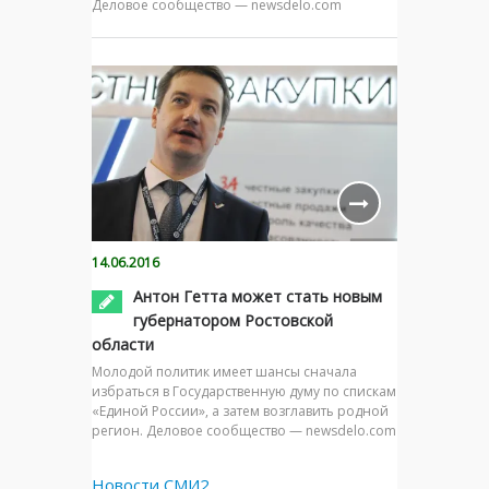
Деловое сообщество — newsdelo.com
14.06.2016
Антон Гетта может стать новым
губернатором Ростовской
области
Молодой политик имеет шансы сначала
избраться в Государственную думу по спискам
«Единой России», а затем возглавить родной
регион. Деловое сообщество — newsdelo.com
Новости СМИ2