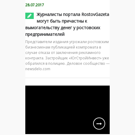
28.07.2017
Журналисты портала RostovGazeta
могут быть причастны к
вымогательству денег у ростовских
предпринимателей
Представители издания угрожали ростовским
бизнесменам публикацией компромата в
случае отказа от заключения рекламного
контракта. Застройщик «ЮгСтройИнвест» уже
обратился в полицию. Деловое сообщество —
newsdelo.com