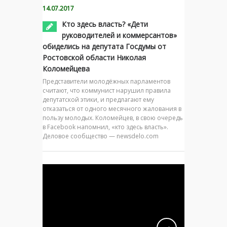
14.07.2017
Кто здесь власть? «Дети
руководителей и коммерсантов»
обиделись на депутата Госдумы от
Ростовской области Николая
Коломейцева
Представители молодёжных парламентов
считают, что коммунист нарушил правила
депутатской этики, и предлагают ему
отказаться от одного месячного жалования в
пользу молодых. Коломейцев, в свою очередь
в Facebook напомнил, «кто здесь власть».
Деловое сообщество — newsdelo.com