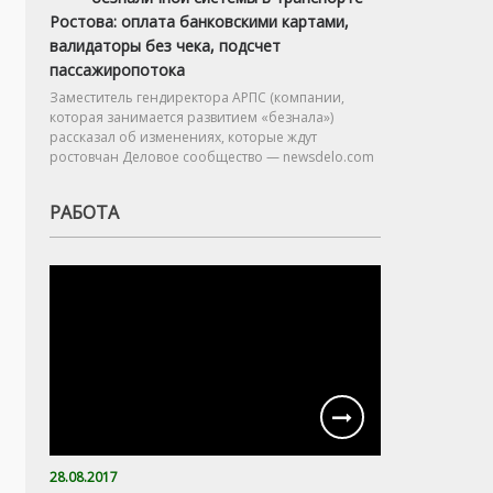
Ростова: оплата банковскими картами,
валидаторы без чека, подсчет
пассажиропотока
Заместитель гендиректора АРПС (компании,
которая занимается развитием «безнала»)
рассказал об изменениях, которые ждут
ростовчан Деловое сообщество — newsdelo.com
РАБОТА
28.08.2017