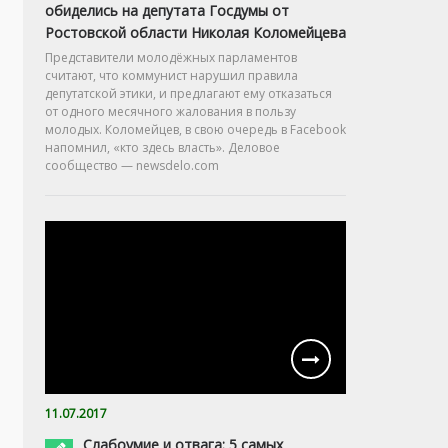
обиделись на депутата Госдумы от
Ростовской области Николая Коломейцева
Представители молодёжных парламентов
считают, что коммунист нарушил правила
депутатской этики, и предлагают ему отказаться
от одного месячного жалования в пользу
молодых. Коломейцев, в свою очередь в Facebook
напомнил, «кто здесь власть». Деловое
сообщество — newsdelo.com
11.07.2017
Слабоумие и отвага: 5 самых