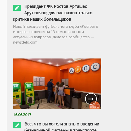
Президент ФК Ростов Арташес
Арутюнянц: для нас важна только
критика наших болельщиков
Новый президент футбольного клуба «Ростов» в
интервью ответил на 13 самых важных и
актуальных вопросов. Деловое сообщество —
newsdelo.com
16.06.2017
Все, что вы хотели знать о введении
безналичной системы в транспорте