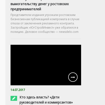
вымогательству денег у ростовских
предпринимателей
Представители издания угрожали ростовским
бизнесменам публикацией компромата в случае
отказа от заключения рекламного контракта.
Застройщик «ЮгСтройИнвест» уже обратился в
полицию. Деловое сообщество — newsdelo.com
14.07.2017
Кто здесь власть? «Дети
руководителей и коммерсантов»