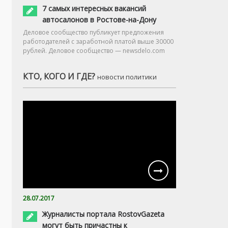
7 самых интересных вакансий
автосалонов в Ростове-на-Дону
Деловое сообщество публикует предложения
работодателей с заработной платой выше 30000
рублей. Деловое сообщество — newsdelo.com
КТО, КОГО И ГДЕ?
новости политики
28.07.2017
Журналисты портала RostovGazeta
могут быть причастны к