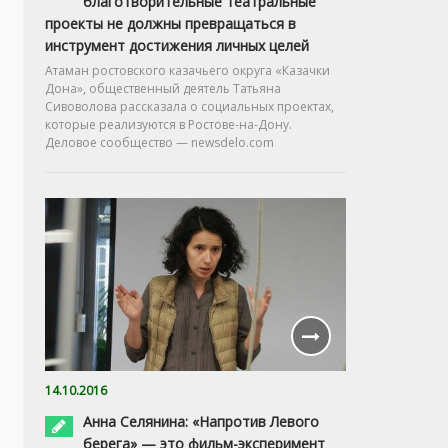
благотворительные театральные
проекты не должны превращаться в
инструмент достижения личных целей
Атаман ростовского казачьего округа «Казачки
Дона», общественный деятель Татьяна
Сивоволова рассказала о социальных проектах,
которые реализуются в Ростове-на-Дону.
Деловое сообщество — newsdelo.com
14.10.2016
Анна Селянина: «Напротив Левого
берега» — это фильм-эксперимент