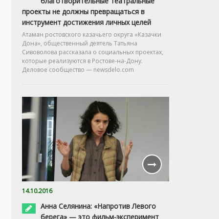
благотворительные театральные
проекты не должны превращаться в
инструмент достижения личных целей
Атаман ростовского казачьего округа «Казачки
Дона», общественный деятель Татьяна
Сивоволова рассказала о социальных проектах,
которые реализуются в Ростове-на-Дону.
Деловое сообщество — newsdelo.com
14.10.2016
Анна Селянина: «Напротив Левого
берега» — это фильм-эксперимент