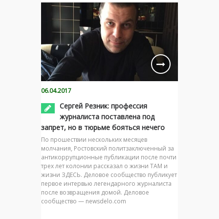
06.04.2017
Сергей Резник: профессия
журналиста поставлена под
запрет, но в тюрьме бояться нечего
По прошествии нескольких месяцев
молчания, Ростовский политзаключенный за
антикоррупционные публикации после почти
трех лет колонии рассказал о жизни ТАМ и
жизни ЗДЕСЬ. Деловое сообщество публикует
первое интервью легендарного журналиста
после возвращения домой. Деловое
сообщество — newsdelo.com