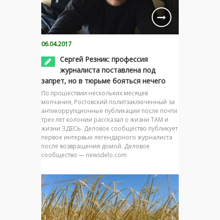
06.04.2017
Сергей Резник: профессия
журналиста поставлена под
запрет, но в тюрьме бояться нечего
По прошествии нескольких месяцев
молчания, Ростовский политзаключенный за
антикоррупционные публикации после почти
трех лет колонии рассказал о жизни ТАМ и
жизни ЗДЕСЬ. Деловое сообщество публикует
первое интервью легендарного журналиста
после возвращения домой. Деловое
сообщество — newsdelo.com