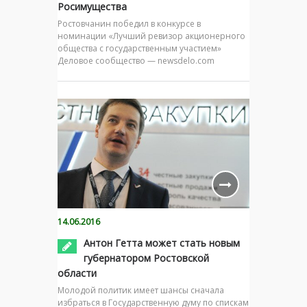
Росимущества
Ростовчанин победил в конкурсе в
номинации «Лучший ревизор акционерного
общества с государственным участием»
Деловое сообщество — newsdelo.com
14.06.2016
Антон Гетта может стать новым
губернатором Ростовской
области
Молодой политик имеет шансы сначала
избраться в Государственную думу по спискам