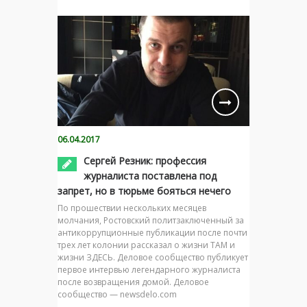
06.04.2017
Сергей Резник: профессия
журналиста поставлена под
запрет, но в тюрьме бояться нечего
По прошествии нескольких месяцев
молчания, Ростовский политзаключенный за
антикоррупционные публикации после почти
трех лет колонии рассказал о жизни ТАМ и
жизни ЗДЕСЬ. Деловое сообщество публикует
первое интервью легендарного журналиста
после возвращения домой. Деловое
сообщество — newsdelo.com