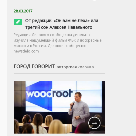
28.03.2017
От редакции: «Он вам не Лёха» или
третий сон Алексея Навального
Редакция Делового сообщества детально
изучила нашумевший фильм ФБК и воскресные
митинги в России. Деловое сообщество —
newsdelo.com
ГОРОД ГОВОРИТ
авторская колонка