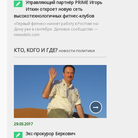
Управляющий партнёр PRIME Игорь
Иткин откроет новую сеть
высокотехнологичных фитнес-клубов
«Первый фитнес» начнет работу в Ростове-на-
Дону уже в сентябре. Деловое сообщество —
newsdelo.com
КТО, КОГО И ГДЕ?
новости политики
29.03.2017
Экс-прокурор Беркович