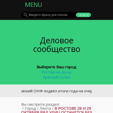
MENU
Деловое
сообщество
Выберите Ваш город:
Ростов-на-Дону
Красный Сулин
Ростовский ОНФ подвёл итоги года на очередной учредит
Вы смотрите раздел:
/
Город
/
Лента
/
В РОСТОВЕ 28 И 29
ОКТЯБРЯ РЯД УЛИЦ ОСТАНЕТСЯ БЕЗ