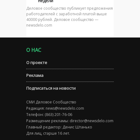
недели
Деловое сообщество публикует предложения
работодателей с заработной платой выше
40000 рублей. Деловое сообщество —
newsdelo.com
О НАС
О проекте
Реклама
Подписаться на новости
СМИ Деловое Сообщество
Редакция:
news@newsdelo.com
Телефон: (863) 201-76-06
Размещение рекламы:
director@newsdelo.com
Главный редактор: Денис Штанько
Для лиц, старше 16 лет.