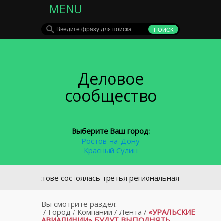
MENU
Деловое
сообщество
Выберите Ваш город:
Ростов-на-Дону
Красный Сулин
В Ростове состоялась третья региональная конференция о
Вы смотрите раздел:
/
Город
/
Компании
/
Лента
/
«УРАЛЬСКИЕ
АВИАЛИНИИ» БУДУТ ВЫПОЛНЯТЬ