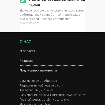
недели
Деловое сообщество публикует предложения
работодателей с заработной платой выше
40000 рублей. Деловое сообщество —
newsdelo.com
О НАС
О проекте
Реклама
Подписаться на новости
СМИ Деловое Сообщество
Редакция:
news@newsdelo.com
Телефон: (863) 201-76-06
Размещение рекламы:
director@newsdelo.com
Главный редактор: Денис Штанько
Для лиц, старше 16 лет.