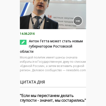
14.06.2016
Антон Гетта может стать новым
губернатором Ростовской
области
Молодой политик имеет шансы сначала
избраться в Государственную думу по спискам
«Единой России», а затем возглавить родной
регион. Деловое сообщество — newsdelo.com
ЦИТАТА ДНЯ
"Если мы перестанем делать
глупости - значит, мы состарились"