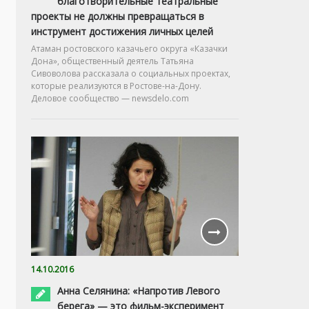
благотворительные театральные
проекты не должны превращаться в
инструмент достижения личных целей
Атаман ростовского казачьего округа «Казачки
Дона», общественный деятель Татьяна
Сивоволова рассказала о социальных проектах,
которые реализуются в Ростове-на-Дону.
Деловое сообщество — newsdelo.com
14.10.2016
Анна Селянина: «Напротив Левого
берега» — это фильм-эксперимент