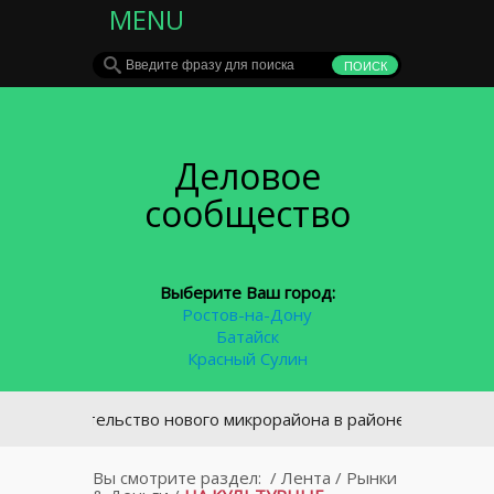
MENU
Деловое
сообщество
Выберите Ваш город:
Ростов-на-Дону
Батайск
Красный Сулин
троительство нового микрорайона в районе площади Химико
Вы смотрите раздел:
/
Лента
/
Рынки