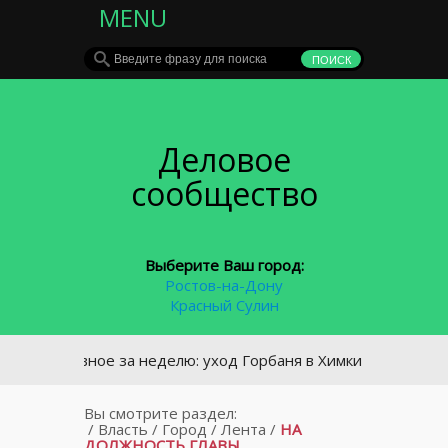
MENU
Деловое
сообщество
Выберите Ваш город:
Ростов-на-Дону
Красный Сулин
Главное за неделю: уход Горбаня в Химки и крупное ДТП
Вы смотрите раздел:
/
Власть
/
Город
/
Лента
/
НА
ДОЛЖНОСТЬ ГЛАВЫ