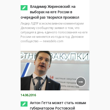
Владимир Жириновский: на
выборах на юге России в
очередной раз творился произвол
Лидер ЛДПР в эксклюзивном комментарии
Деловому сообществу заявил о том, что
ситуация в день единого голосования на юге
России не меняется из года в год. Деловое
сообщество — newsdelo.com
14.06.2016
Антон Гетта может стать новым
губернатором Ростовской