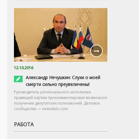
12.10.2016
Александр Нечушкин: Слухи о моей
смерти сильно преувеличены!
Руководитель регионального исполкома
правящей партии прокомментировал возможное
получение депутатских полномочий. Деловое
сообщество — newsdelo.com
РАБОТА