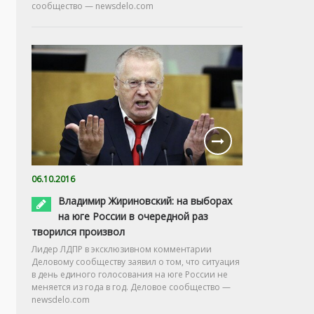
сообщество — newsdelo.com
06.10.2016
Владимир Жириновский: на выборах
на юге России в очередной раз
творился произвол
Лидер ЛДПР в эксклюзивном комментарии
Деловому сообществу заявил о том, что ситуация
в день единого голосования на юге России не
меняется из года в год. Деловое сообщество —
newsdelo.com