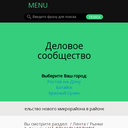
MENU
Деловое
сообщество
Выберите Ваш город:
Ростов-на-Дону
Батайск
Красный Сулин
троительство нового микрорайона в районе площади Химико
Вы смотрите раздел:
/
Лента
/
Рынки