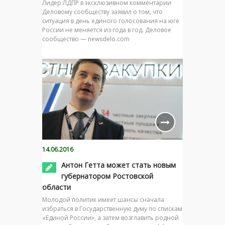
Лидер ЛДПР в эксклюзивном комментарии
Деловому сообществу заявил о том, что
ситуация в день единого голосования на юге
России не меняется из года в год. Деловое
сообщество — newsdelo.com
14.06.2016
Антон Гетта может стать новым
губернатором Ростовской
области
Молодой политик имеет шансы сначала
избраться в Государственную думу по спискам
«Единой России», а затем возглавить родной