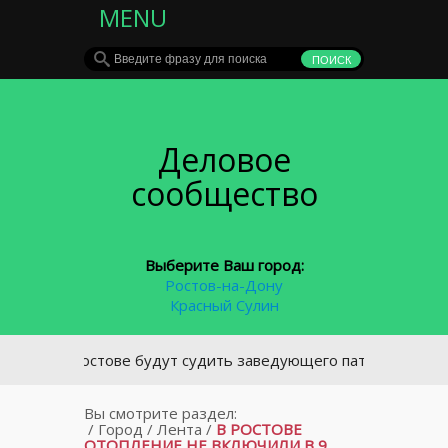
MENU
Деловое
сообщество
Выберите Ваш город:
Ростов-на-Дону
Красный Сулин
В Ростове будут судить заведующего патологоанатомич
Вы смотрите раздел:
/
Город
/
Лента
/
В РОСТОВЕ
ОТОПЛЕНИЕ НЕ ВКЛЮЧИЛИ В 9