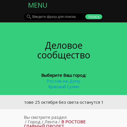
MENU
Деловое
сообщество
Выберите Ваш город:
Ростов-на-Дону
Красный Сулин
В Ростове 25 октября без света останутся 17 улиц
Вы смотрите раздел:
/
Город
/
Лента
/
В РОСТОВЕ
ГЛАВНЫЙ ПРОЛЕТ