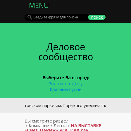
MENU
Деловое
сообщество
Выберите Ваш город:
Ростов-на-Дону
Красный Сулин
В ростовском парке им. Горького увеличат количество каме
Вы смотрите раздел:
/
Компании
/
Лента
/
НА ВЫСТАВКЕ
«СИАЛ ПАРИЖ» РОСТОВСКАЯ