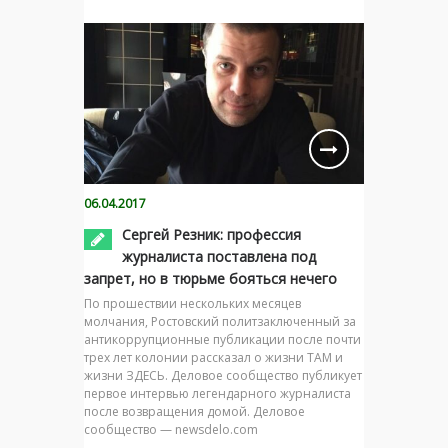
06.04.2017
Сергей Резник: профессия
журналиста поставлена под
запрет, но в тюрьме бояться нечего
По прошествии нескольких месяцев
молчания, Ростовский политзаключенный за
антикоррупционные публикации после почти
трех лет колонии рассказал о жизни ТАМ и
жизни ЗДЕСЬ. Деловое сообщество публикует
первое интервью легендарного журналиста
после возвращения домой. Деловое
сообщество — newsdelo.com