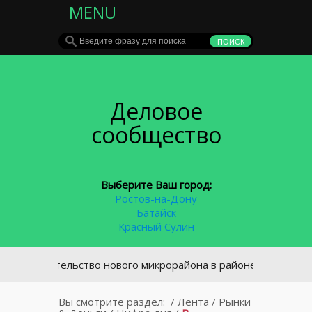
MENU
Деловое
сообщество
Выберите Ваш город:
Ростов-на-Дону
Батайск
Красный Сулин
троительство нового микрорайона в районе площади Химико
Вы смотрите раздел:
/
Лента
/
Рынки