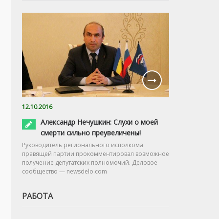
12.10.2016
Александр Нечушкин: Слухи о моей
смерти сильно преувеличены!
Руководитель регионального исполкома
правящей партии прокомментировал возможное
получение депутатских полномочий. Деловое
сообщество — newsdelo.com
РАБОТА