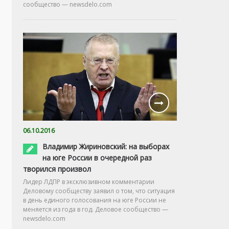
сообщество — newsdelo.com
06.10.2016
Владимир Жириновский: на выборах
на юге России в очередной раз
творился произвол
Лидер ЛДПР в эксклюзивном комментарии
Деловому сообществу заявил о том, что ситуация
в день единого голосования на юге России не
меняется из года в год. Деловое сообщество —
newsdelo.com