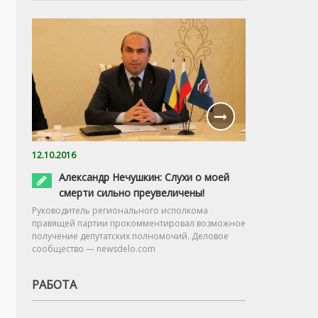
12.10.2016
Александр Нечушкин: Слухи о моей
смерти сильно преувеличены!
Руководитель регионального исполкома
правящей партии прокомментировал возможное
получение депутатских полномочий. Деловое
сообщество — newsdelo.com
РАБОТА