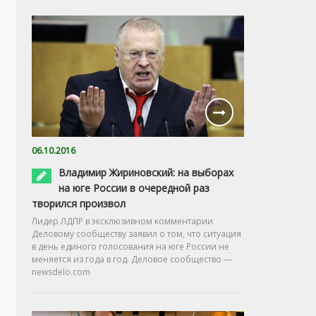
06.10.2016
Владимир Жириновский: на выборах
на юге России в очередной раз
творился произвол
Лидер ЛДПР в эксклюзивном комментарии
Деловому сообществу заявил о том, что ситуация
в день единого голосования на юге России не
меняется из года в год. Деловое сообщество —
newsdelo.com