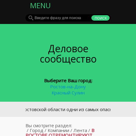
MENU
Деловое
сообщество
Выберите Ваш город:
Ростов-на-Дону
Красный Сулин
В Ростовской области одни из самых опасных дорог в стра
Вы смотрите раздел:
/
Город
/
Компании
/
Лента
/
В
РОСТОВЕ ОТРЕМОНТИРУЮТ