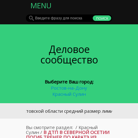
MENU
Деловое
сообщество
Выберите Ваш город:
Ростов-на-Дону
Красный Сулин
В Ростовской области средний размер лимита по «кредиткам
Вы смотрите раздел:
/
Красный
Сулин
/
В ДТП В СЕВЕРНОЙ ОСЕТИИ
ПОГИБ ТРЕНЕР ПО КАРАТЭ ИЗ