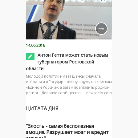
14.06.2016
Антон Гетта может стать новым
губернатором Ростовской
области
Молодой политик имеет шансы сначала
избраться в Государственную думу по спискам
«Единой России», а затем возглавить родной
регион. Деловое сообщество — newsdelo.com
ЦИТАТА ДНЯ
"Злость - самая бесполезная
эмоция. Разрушает мозг и вредит