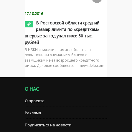
17.10.2016
В Ростовской области средний
размер лимита по «кредиткам»
впервые за год упал ниже 50 тыс.
рублей
В НБКИ снижение лимита объясняют
повышенным вниманием банков к
заемщикам из-за возросшего кредитного
риска. Деловое сообщество — newsdelo.com
О НАС
О проекте
Реклама
Подписаться на новости