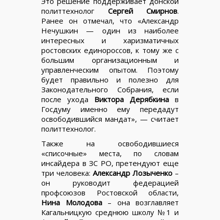
Это решение поддерживает донской
политтехнолог
Сергей Смирнов
.
Ранее он отмечал, что «Александр
Нечушкин — один из наиболее
интересных и харизматичных
ростовских единороссов, к тому же с
большим организационным и
управленческим опытом. Поэтому
будет правильно и полезно для
Законодательного Собрания, если
после ухода
Виктора Дерябкина
в
Госдуму именно ему передадут
освободившийся мандат», — считает
политтехнолог.
Также на освободившиеся
«списочные» места, по словам
инсайдера в ЗС РО, претендуют еще
три человека:
Александр Лозыченко
–
он руководит федерацией
профсоюзов Ростовской области,
Нина Молодова
– она возглавляет
Кагальницкую среднюю школу №1 и