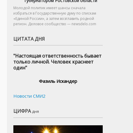
губернатором Ростовской области
Молодой политик имеет шансы сначала
избраться в Государственную думу по спискам
«Единой России», а затем возглавить родной
регион. Деловое сообщество — newsdelo.com
ЦИТАТА ДНЯ
"Настоящая ответственность бывает
только личной. Человек краснеет
один"
Фазиль Искандер
Новости СМИ2
ЦИФРА
дня