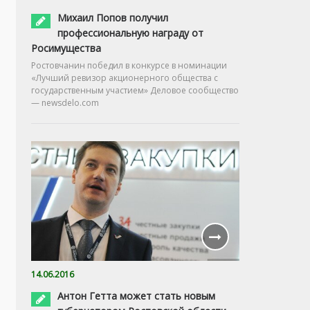
Михаил Попов получил
профессиональную награду от
Росимущества
Ростовчанин победил в конкурсе в номинации
«Лучший ревизор акционерного общества с
государственным участием» Деловое сообщество
— newsdelo.com
14.06.2016
Антон Гетта может стать новым