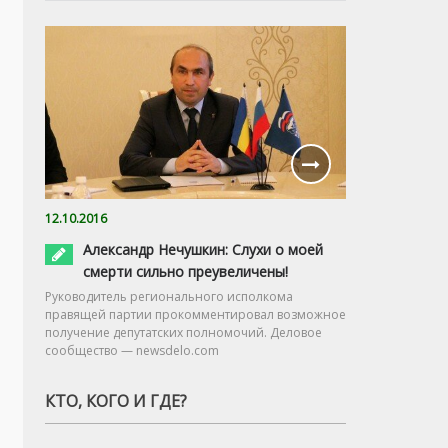
12.10.2016
Александр Нечушкин: Слухи о моей
смерти сильно преувеличены!
Руководитель регионального исполкома
правящей партии прокомментировал возможное
получение депутатских полномочий. Деловое
сообщество — newsdelo.com
КТО, КОГО И ГДЕ?