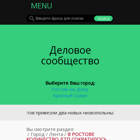
MENU
Деловое
сообщество
Выберите Ваш город:
Ростов-на-Дону
Красный Сулин
В Ростов привезли два новых низкопольных трамвая
Вы смотрите раздел:
/
Город
/
Лента
/
В РОСТОВЕ
КОЛИЧЕСТВО ДТП СОКРАТИЛОСЬ