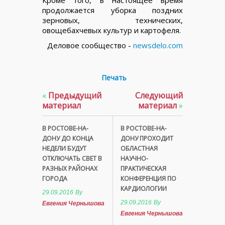
продолжается уборка поздних
зерновых, технических,
овощебахчевых культур и картофеля.
Деловое сообщество -
newsdelo.com
Печать
«
Предыдущий
Следующий
материал
материал
»
В РОСТОВЕ-НА-
В РОСТОВЕ-НА-
ДОНУ ДО КОНЦА
ДОНУ ПРОХОДИТ
НЕДЕЛИ БУДУТ
ОБЛАСТНАЯ
ОТКЛЮЧАТЬ СВЕТ В
НАУЧНО-
РАЗНЫХ РАЙОНАХ
ПРАКТИЧЕСКАЯ
ГОРОДА
КОНФЕРЕНЦИЯ ПО
КАРДИОЛОГИИ
29.09.2016
By
29.09.2016
By
Евгения Чернышова
Евгения Чернышова