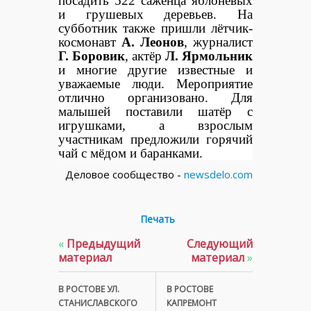
посадить 522 саженца яблоневых
и грушевых деревьев. На
субботник также пришли лётчик-
космонавт
А. Леонов
, журналист
Г. Боровик
, актёр
Л. Ярмольник
и многие другие известные и
уважаемые люди. Мероприятие
отлично организовано. Для
малышей поставили шатёр с
игрушками, а взрослым
участникам предложили горячий
чай с мёдом и баранками.
Деловое сообщество -
newsdelo.com
Печать
«
Предыдущий
Следующий
материал
материал
»
В РОСТОВЕ УЛ.
В РОСТОВЕ
СТАНИСЛАВСКОГО
КАПРЕМОНТ