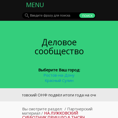
MENU
Деловое
сообщество
Выберите Ваш город:
Ростов-на-Дону
Красный Сулин
Ростовский ОНФ подвёл итоги года на очередной учреди
Вы смотрите раздел:
/
Партнерский
материал
/
НА ЛУЖКОВСКИЙ
СУББОТНИК ПРИШЛО 6 ТЫСЯЧ