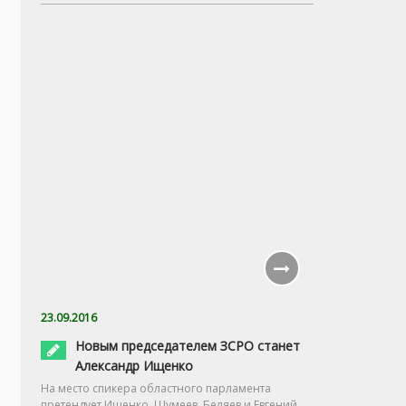
23.09.2016
Новым председателем ЗСРО станет
Александр Ищенко
На место спикера областного парламента
претендует Ищенко, Шумеев, Беляев и Евгений