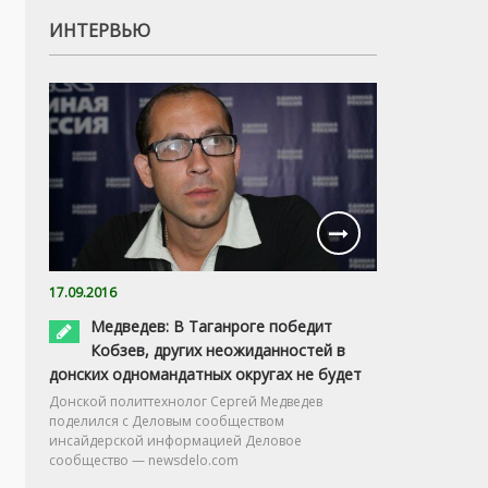
ИНТЕРВЬЮ
17.09.2016
Медведев: В Таганроге победит
Кобзев, других неожиданностей в
донских одномандатных округах не будет
Донской политтехнолог Сергей Медведев
поделился с Деловым сообществом
инсайдерской информацией Деловое
сообщество — newsdelo.com