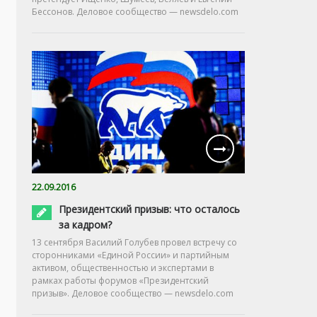
Бессонов. Деловое сообщество — newsdelo.com
22.09.2016
Президентский призыв: что осталось
за кадром?
13 сентября Василий Голубев провел встречу со
сторонниками «Единой России» и партийным
активом, общественностью и экспертами в
рамках работы форумов «Президентский
призыв». Деловое сообщество — newsdelo.com