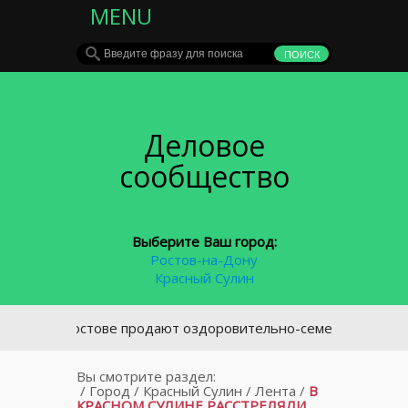
MENU
Деловое
сообщество
Выберите Ваш город:
Ростов-на-Дону
Красный Сулин
В Ростове продают оздоровительно-семейный ТЦ за 80 м
Вы смотрите раздел:
/
Город
/
Красный Сулин
/
Лента
/
В
КРАСНОМ СУЛИНЕ РАССТРЕЛЯЛИ