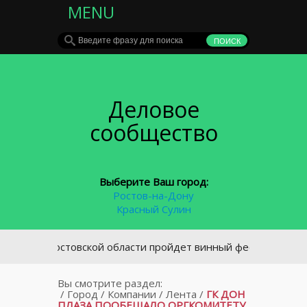
MENU
Деловое
сообщество
Выберите Ваш город:
Ростов-на-Дону
Красный Сулин
В Ростовской области пройдет винный фестиваль «Донская
Вы смотрите раздел:
/
Город
/
Компании
/
Лента
/
ГК ДОН
ПЛАЗА ПООБЕЩАЛО ОРГКОМИТЕТУ