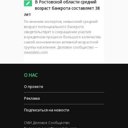
В Ростовской области средний
возраст банкрота составляет 38
лет
По мнению экспертов, невысокий средний
возраст потенциального банкрота
свидетельствует о сокращении участия
в кредитном процессе большого количества
самой экономически активной возрастной
группы населения. Деловое сообщество —
newsdelo.com
О НАС
О проекте
Реклама
Подписаться на новости
СМИ Деловое Сообщество