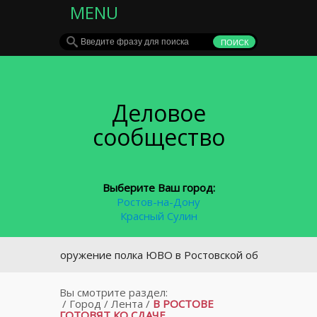
MENU
Деловое
сообщество
Выберите Ваш город:
Ростов-на-Дону
Красный Сулин
На вооружение полка ЮВО в Ростовской области поступили 
Вы смотрите раздел:
/
Город
/
Лента
/
В РОСТОВЕ
ГОТОВЯТ КО СДАЧЕ