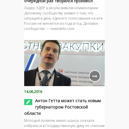
очередной раз творился произвол
Лидер ЛДПР в эксклюзивном комментарии
Деловому сообществу заявил о том, что
ситуация в день единого голосования на юге
России не меняется из года в год. Деловое
сообщество — newsdelo.com
14.06.2016
Антон Гетта может стать новым
губернатором Ростовской
области
Молодой политик имеет шансы сначала
избраться в Государственную думу по спискам