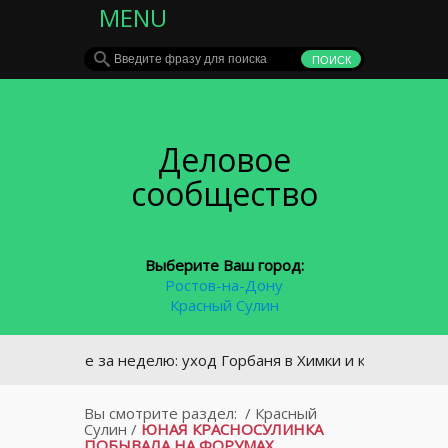
MENU
Деловое
сообщество
Выберите Ваш город:
Ростов-на-Дону
Красный Сулин
лавное за неделю: уход Горбаня в Химки и крупное ДТП в С
Вы смотрите раздел:
/
Красный
Сулин
/
ЮНАЯ КРАСНОСУЛИНКА
ПОБЫВАЛА НА ФОРУМАХ