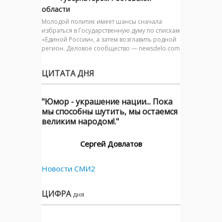
области
Молодой политик имеет шансы сначала
избраться в Государственную думу по спискам
«Единой России», а затем возглавить родной
регион. Деловое сообщество — newsdelo.com
ЦИТАТА ДНЯ
"Юмор - украшение нации... Пока
мы способны шутить, мы остаемся
великим народом!."
Сергей Довлатов
Новости СМИ2
ЦИФРА
дня