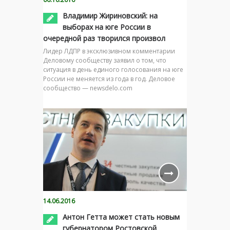
Владимир Жириновский: на
выборах на юге России в
очередной раз творился произвол
Лидер ЛДПР в эксклюзивном комментарии
Деловому сообществу заявил о том, что
ситуация в день единого голосования на юге
России не меняется из года в год. Деловое
сообщество — newsdelo.com
14.06.2016
Антон Гетта может стать новым
губернатором Ростовской