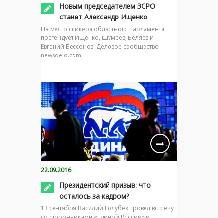
Новым председателем ЗСРО
станет Александр Ищенко
На место спикера областного парламента
претендует Ищенко, Шумеев, Беляев и
Евгений Бессонов. Деловое сообщество —
newsdelo.com
22.09.2016
Президентский призыв: что
осталось за кадром?
13 сентября Василий Голубев провел встречу
со сторонниками «Единой России» и