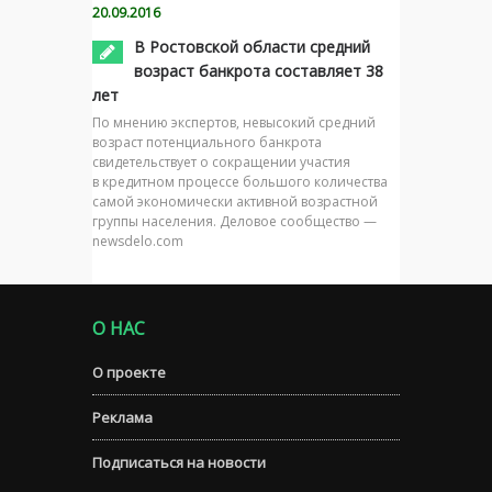
20.09.2016
В Ростовской области средний
возраст банкрота составляет 38
лет
По мнению экспертов, невысокий средний
возраст потенциального банкрота
свидетельствует о сокращении участия
в кредитном процессе большого количества
самой экономически активной возрастной
группы населения. Деловое сообщество —
newsdelo.com
О НАС
О проекте
Реклама
Подписаться на новости