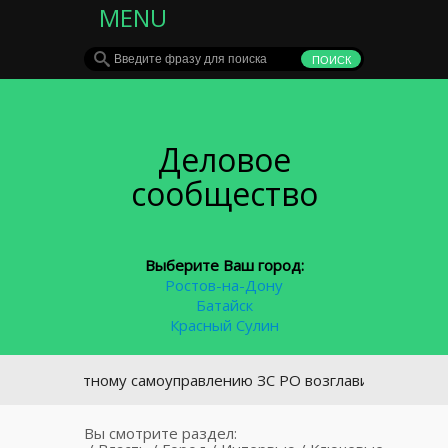
MENU
Деловое
сообщество
Выберите Ваш город:
Ростов-на-Дону
Батайск
Красный Сулин
естному самоуправлению ЗС РО возглавит Александр Нечушк
Вы смотрите раздел: