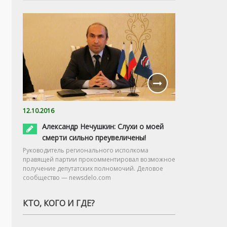
12.10.2016
Александр Нечушкин: Слухи о моей
смерти сильно преувеличены!
Руководитель регионального исполкома
правящей партии прокомментировал возможное
получение депутатских полномочий. Деловое
сообщество — newsdelo.com
КТО, КОГО И ГДЕ?