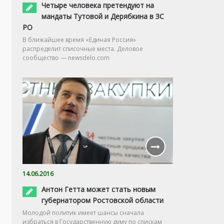
Четыре человека претендуют на
мандаты Тутовой и Дерябкина в ЗС
РО
В ближайшее время «Единая Россия»
распределит списочные места. Деловое
сообщество — newsdelo.com
14.06.2016
Антон Гетта может стать новым
губернатором Ростовской области
Молодой политик имеет шансы сначала
избраться в Государственную думу по спискам