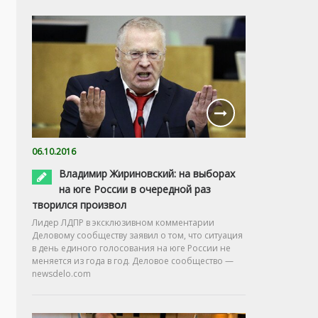
06.10.2016
Владимир Жириновский: на выборах
на юге России в очередной раз
творился произвол
Лидер ЛДПР в эксклюзивном комментарии
Деловому сообществу заявил о том, что ситуация
в день единого голосования на юге России не
меняется из года в год. Деловое сообщество —
newsdelo.com