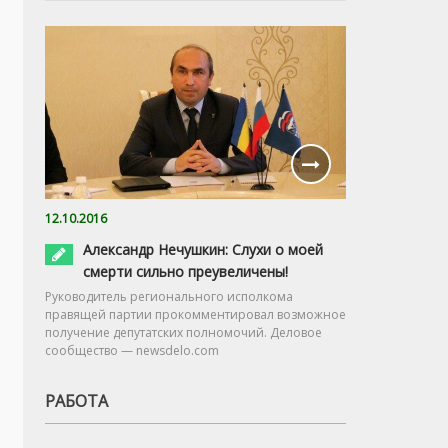
12.10.2016
Александр Нечушкин: Слухи о моей
смерти сильно преувеличены!
Руководитель регионального исполкома
правящей партии прокомментировал возможное
получение депутатских полномочий. Деловое
сообщество — newsdelo.com
РАБОТА