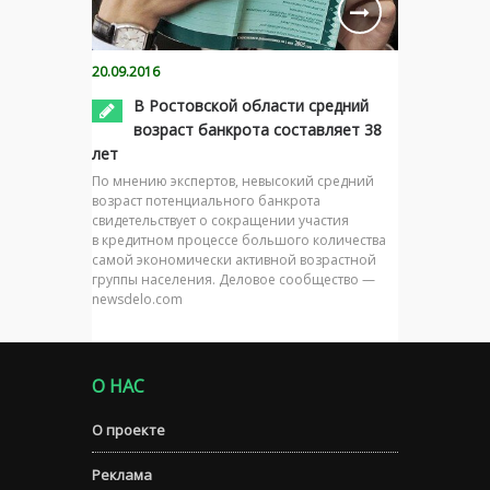
20.09.2016
В Ростовской области средний
возраст банкрота составляет 38
лет
По мнению экспертов, невысокий средний
возраст потенциального банкрота
свидетельствует о сокращении участия
в кредитном процессе большого количества
самой экономически активной возрастной
группы населения. Деловое сообщество —
newsdelo.com
О НАС
О проекте
Реклама