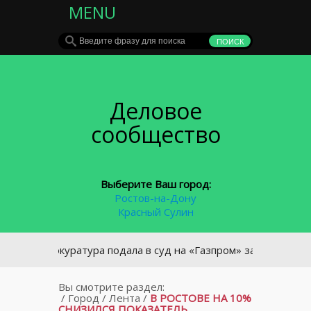
MENU
Деловое
сообщество
Выберите Ваш город:
Ростов-на-Дону
Красный Сулин
Прокуратура подала в суд на «Газпром» за отключения га
Вы смотрите раздел:
/
Город
/
Лента
/
В РОСТОВЕ НА 10%
СНИЗИЛСЯ ПОКАЗАТЕЛЬ