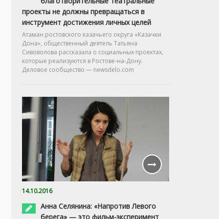
благотворительные театральные
проекты не должны превращаться в
инструмент достижения личных целей
Атаман ростовского казачьего округа «Казачки
Дона», общественный деятель Татьяна
Сивоволова рассказала о социальных проектах,
которые реализуются в Ростове-на-Дону.
Деловое сообщество — newsdelo.com
14.10.2016
Анна Селянина: «Напротив Левого
берега» — это фильм-эксперимент