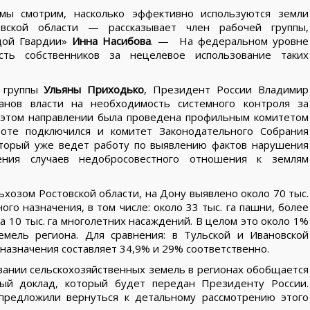
мы смотрим, насколько эффективно используются земли
овской области — рассказывает член рабочей группы,
дой Гвардии»
Инна Насибова
. — На федеральном уровне
сть собственников за нецелевое использование таких
й группы
Ульяны Приходько
, Президент России Владимир
нов власти на необходимость системного контроля за
в этом направлении была проведена профильным комитетом
боте подключился и комитет Законодательного Собрания
который уже ведет работу по выявлению фактов нарушения
ения случаев недобросовестного отношения к землям
хозом Ростовской области, на Дону выявлено около 70 тыс.
го назначения, в том числе: около 33 тыс. га пашни, более
ка 10 тыс. га многолетних насаждений. В целом это около 1%
мель региона. Для сравнения: в Тульской и Ивановской
назначения составляет 34,9% и 29% соответственно.
ании сельскохозяйственных земель в регионах обобщается
ый доклад, который будет передан Президенту России.
 предложили вернуться к детальному рассмотрению этого