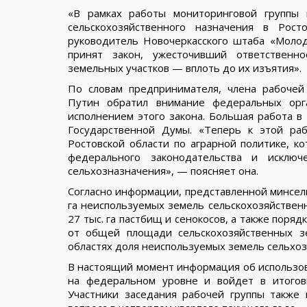
«В рамках работы мониторинговой группы 
сельскохозяйственного назначения в Рост
руководитель Новочеркасского штаба «Моло
принят закон, ужесточивший ответственно
земельных участков — вплоть до их изъятия».
По словам предпринимателя, члена рабоче
Путин обратил внимание федеральных орга
исполнением этого закона. Большая работа 
Государственной Думы. «Теперь к этой ра
Ростовской области по аграрной политике, 
федерального законодательства и исключ
сельхозназначения», — поясняет она.
Согласно информации, представленной минсель
га неиспользуемых земель сельскохозяйственно
27 тыс. га пастбищ и сенокосов, а также поряд
от общей площади сельскохозяйственных зе
областях доля неиспользуемых земель сельхоз
В настоящий момент информация об использов
на федеральном уровне и войдет в итогов
Участники заседания рабочей группы также