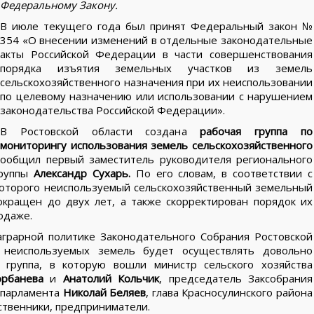
Федеральному Закону.
В июле текущего года был принят Федеральный закон №
354 «О внесении изменений в отдельные законодательные
акты Российской Федерации в части совершенствования
порядка изъятия земельных участков из земель
сельскохозяйственного назначения при их неиспользовании
по целевому назначению или использовании с нарушением
законодательства Российской Федерации».
В Ростовской области создана
рабочая группа по
мониторингу использования земель сельскохозяйственного
ообщил первый заместитель руководителя регионального
группы
Александр Сухарь.
По его словам, в соответствии с
которого неиспользуемый сельскохозяйственный земельный
окращен до двух лет, а также скорректирован порядок их
одаже.
аграрной политике Законодательного Собрания Ростовской
 неиспользуемых земель будет осуществлять довольно
 группа, в которую вошли министр сельского хозяйства
орбанева
и
Анатолий Кольчик
, председатель Заксобрания
 парламента
Николай Беляев
, глава Красносулинского района
ственники, предприниматели.