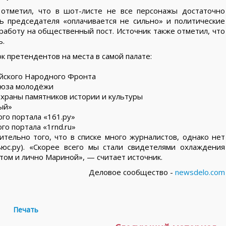
отметил, что в шот-листе не все персонажы достаточно
ь председателя «оплачивается не сильно» и политические
работу на общественный пост. Источник также отметил, что
ь.
к претендентов на места в самой палате:
йского Народного Фронта
союза молодёжи
охраны памятников истории и культуры
ный»
ого портала «161.ру»
го портала «1rnd.ru»
тельно того, что в списке много журналистов, однако нет
юс.ру). «Скорее всего мы стали свидетелями охлаждения
ом и лично Мариной», — считает источник.
Деловое сообщество -
newsdelo.com
Печать