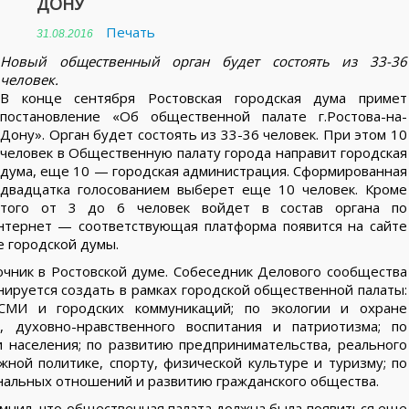
ДОНУ
Печать
31.08.2016
Новый общественный орган будет состоять из 33-36
человек.
В конце сентября Ростовская городская дума примет
постановление «Об общественной палате г.Ростова-на-
Дону». Орган будет состоять из 33-36 человек. При этом 10
человек в Общественную палату города направит городская
дума, еще 10 — городская администрация. Сформированная
двадцатка голосованием выберет еще 10 человек. Кроме
того от 3 до 6 человек войдет в состав органа по
Интернет — соответствующая платформа появится на сайте
е городской думы.
очник в Ростовской думе. Собеседник Делового сообщества
нируется создать в рамках городской общественной палаты:
СМИ и городских коммуникаций; по экологии и охране
 духовно-нравственного воспитания и патриотизма; по
и населения; по развитию предпринимательства, реального
ной политике, спорту, физической культуре и туризму; по
нальных отношений и развитию гражданского общества.
мнил, что общественная палата должна была появиться еще