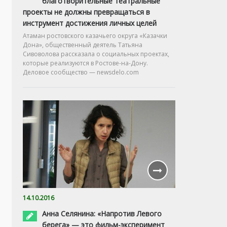
благотворительные театральные
проекты не должны превращаться в
инструмент достижения личных целей
Атаман ростовского казачьего округа «Казачки
Дона», общественный деятель Татьяна
Сивоволова рассказала о социальных проектах,
которые реализуются в Ростове-на-Дону.
Деловое сообщество — newsdelo.com
14.10.2016
Анна Селянина: «Напротив Левого
берега» — это фильм-эксперимент