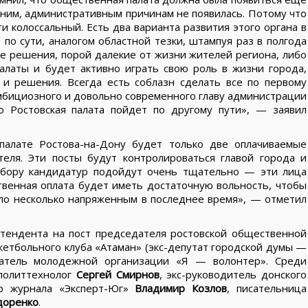
ним, административным причинам не появилась. Потому что
и колоссальный. Есть два варианта развития этого органа в
 по сути, аналогом областной тезки, штампуя раз в полгода
е решения, порой далекие от жизни жителей региона, либо
алаты и будет активно играть свою роль в жизни города,
и решения. Всегда есть соблазн сделать все по первому
 амбициозного и довольно современного главу администрации
то Ростовская палата пойдет по другому пути», — заявил
палате Ростова-на-Дону будет только две оплачиваемые
теля. Эти посты будут контролироваться главой города и
одбору кандидатур подойдут очень тщательно — эти лица
венная оплата будет иметь достаточную вольность, чтобы
ло несколько напряженным в последнее время», — отметил
тендента на пост председателя ростовской общественной
етбольного клуба «Атаман» (экс-депутат городской думы —
тель молодежной организации «Я — волонтер». Среди
 политтехнолог
Сергей Смирнов
, экс-руководитель донского
ор журнала «Эксперт-Юг»
Владимир Козлов
, писательница
доренко
.