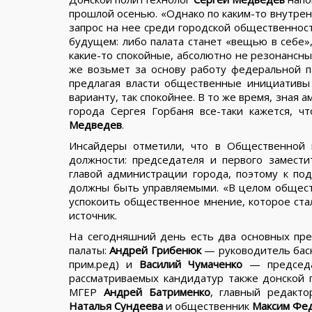
прошлой осенью. «Однако по каким-то внутрен
запрос на нее среди городской общественност
будущем: либо палата станет «вещью в себе»,
какие-то спокойные, абсолютно не резонансны
же возьмет за основу работу федеральной п
предлагая власти общественные инициативы 
варианту, так спокойнее. В то же время, зная
города Сергея Горбаня все-таки кажется, ч
Медведев
.
Инсайдеры отметили, что в Общественной 
должности: председателя и первого замести
главой администрации города, поэтому к п
должны быть управляемыми. «В целом общест
успокоить общественное мнение, которое ста
источник.
На сегодняшний день есть два основных пре
палаты:
Андрей Грибенюк
— руководитель баск
прим.ред) и
Василий Чумаченко
— председа
рассматриваемых кандидатур также донской
МГЕР
Андрей Батрименко
, главный редакт
Наталья Сундеева
и общественник
Максим Фе