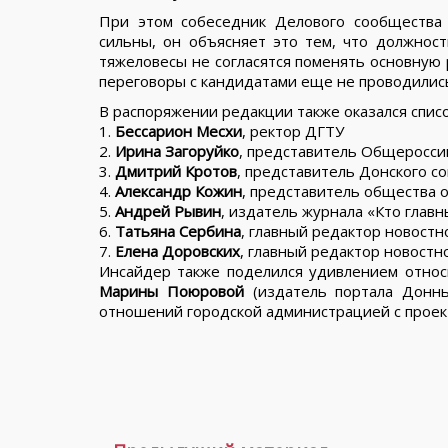
При этом собеседник Делового сообщества 
сильны, он объясняет это тем, что должност
тяжеловесы не согласятся поменять основную 
переговоры с кандидатами еще не проводилис
В распоряжении редакции также оказался списо
1.
Бессарион Месхи
, ректор ДГТУ
2.
Ирина Загоруйко
, представитель Общеросси
3.
Дмитрий Кротов
, представитель Донского 
4.
Александр Кожин
, представитель общества 
5.
Андрей Рывин
, издатель журнала «Кто глав
6.
Татьяна Сербина
, главный редактор новостн
7.
Елена Доровских
, главный редактор новостно
Инсайдер также поделился удивлением относи
Марины Поюровой
(издатель портала Доннь
отношений городской администрацией с проект