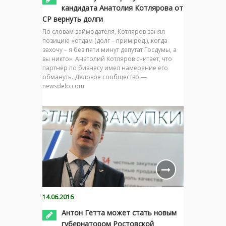
кандидата Анатолия Котлярова от
СР вернуть долги
По словам займодателя, Котляров занял
позицию «отдам (долг – прим.ред.), когда
захочу – я без пяти минут депутат Госдумы, а
вы никто». Анатолий Котляров считает, что
партнёр по бизнесу имел намерение его
обмануть. Деловое сообщество —
newsdelo.com
14.06.2016
Антон Гетта может стать новым
губернатором Ростовской