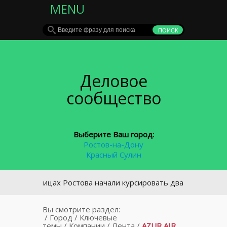
MENU
Деловое
сообщество
Выберите Ваш город:
Ростов-на-Дону
Красный Сулин
На улицах Ростова начали курсировать два низкопольных т
Вы смотрите раздел:
/
Город
/
Ключевые
темы
/
Компании
/
Лента
/
AZUR AIR