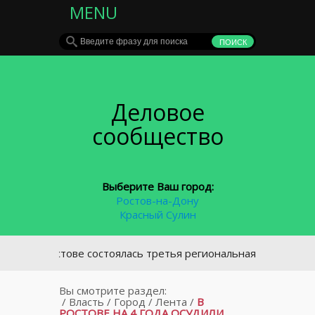
MENU
Деловое
сообщество
Выберите Ваш город:
Ростов-на-Дону
Красный Сулин
В Ростове состоялась третья региональная конференция о
Вы смотрите раздел:
/
Власть
/
Город
/
Лента
/
В
РОСТОВЕ НА 4 ГОДА ОСУДИЛИ