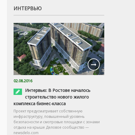
ИНТЕРВЬЮ
02.08.2016
Интервью: В Ростове началось
строительство нового жилого
комплекса бизнес-класса
Проект предусматривает собственную
инфраструктуру, повышенный уровень
безопасности и смотровые площадки с зонами
отдыха на крыше Деловое сообщество —
newsdelo.com