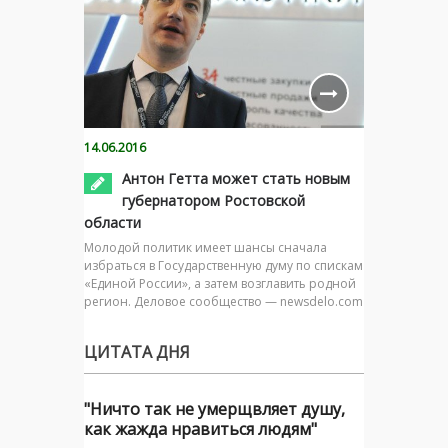
14.06.2016
Антон Гетта может стать новым
губернатором Ростовской
области
Молодой политик имеет шансы сначала
избраться в Государственную думу по спискам
«Единой России», а затем возглавить родной
регион. Деловое сообщество — newsdelo.com
ЦИТАТА ДНЯ
"Ничто так не умерщвляет душу,
как жажда нравиться людям"