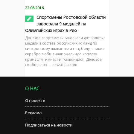
22.08.2016
Спортсмены Ростовской области
завоевали 9 медалей на
Олимпийских играх в Рио
Донские спортсмены завоевали две золотые
медали в составе российских команд по
синхронному плаванию и гандболу, а также
серебро в общенациональную копилку
принесли гимнаст и тхэквондист. Деловое
сообщество — newsdelo.com
О НАС
О проекте
Реклама
Подписаться на новости