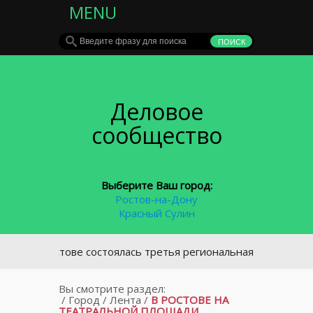
MENU
Деловое
сообщество
Выберите Ваш город:
Ростов-на-Дону
Красный Сулин
В Ростове состоялась третья региональная конференция о
Вы смотрите раздел:
/
Город
/
Лента
/
В РОСТОВЕ НА
ТЕАТРАЛЬНОЙ ПЛОЩАДИ