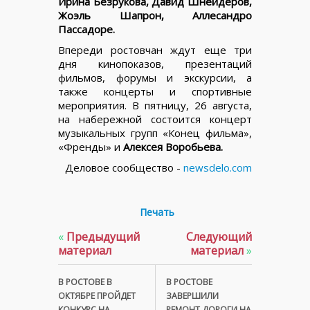
Ирина Безрукова, Давид Шнейдеров,
Жоэль Шапрон, Аллесандро
Пассадоре.
Впереди ростовчан ждут еще три
дня кинопоказов, презентаций
фильмов, форумы и экскурсии, а
также концерты и спортивные
мероприятия. В пятницу, 26 августа,
на набережной состоится концерт
музыкальных групп «Конец фильма»,
«Френды» и
Алексея Воробьева.
Деловое сообщество -
newsdelo.com
Печать
«
Предыдущий
Следующий
материал
материал
»
В РОСТОВЕ В
В РОСТОВЕ
ОКТЯБРЕ ПРОЙДЕТ
ЗАВЕРШИЛИ
КОНКУРС НА
РЕМОНТ ДОРОГИ НА