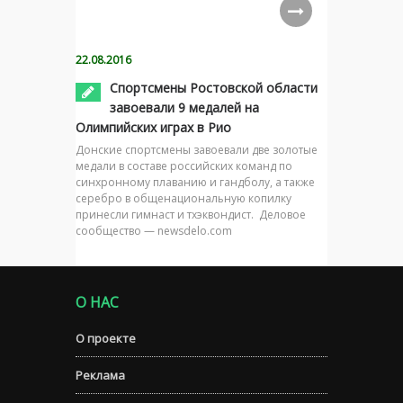
22.08.2016
Спортсмены Ростовской области
завоевали 9 медалей на
Олимпийских играх в Рио
Донские спортсмены завоевали две золотые
медали в составе российских команд по
синхронному плаванию и гандболу, а также
серебро в общенациональную копилку
принесли гимнаст и тхэквондист. Деловое
сообщество — newsdelo.com
О НАС
О проекте
Реклама