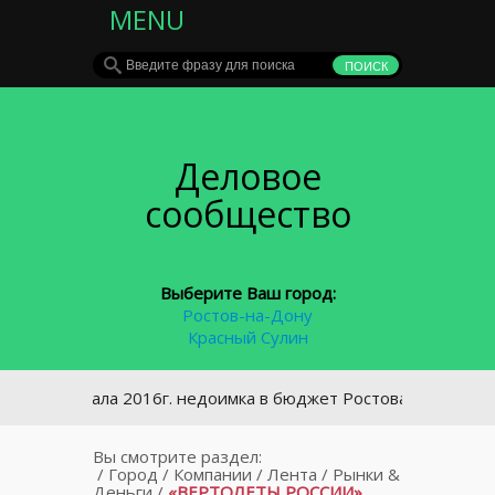
MENU
Деловое
сообщество
Выберите Ваш город:
Ростов-на-Дону
Красный Сулин
С начала 2016г. недоимка в бюджет Ростова снизилась на 7,
Вы смотрите раздел:
/
Город
/
Компании
/
Лента
/
Рынки &
Деньги
/
«ВЕРТОЛЕТЫ РОССИИ»