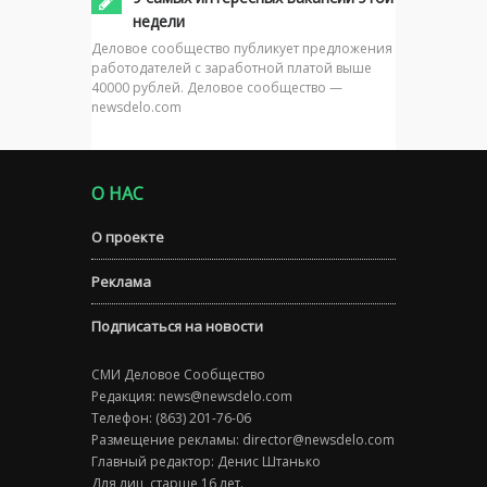
недели
Деловое сообщество публикует предложения
работодателей с заработной платой выше
40000 рублей. Деловое сообщество —
newsdelo.com
О НАС
О проекте
Реклама
Подписаться на новости
СМИ Деловое Сообщество
Редакция:
news@newsdelo.com
Телефон: (863) 201-76-06
Размещение рекламы:
director@newsdelo.com
Главный редактор: Денис Штанько
Для лиц, старше 16 лет.